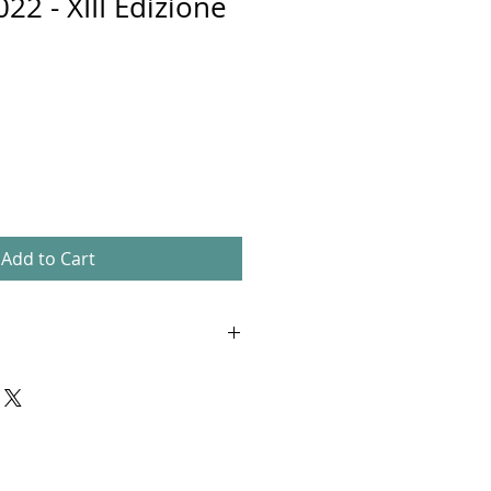
22 - XIII Edizione
Add to Cart
rte contemporanea più importanti
l mondo per questo contest
esima edizione.
ù selettive per i giovani artisti di
 dai più noti critici d’arte di oggi