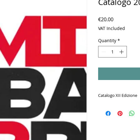
Catalogo 20
Price
€20.00
VAT Included
Quantity
*
Catalogo XII Edizione
Uno dei premi di a
in Italia.
Adesioni da tutto i
arrivato alla tredic
Una vetrina tra le pi
tutto il mondo, scelti